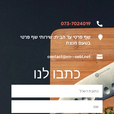
073-7024019


שף פרטי עד הבית: שירותי שף פרטי
בטעם מנצח

contact@xn--oebl.net
כתבו לנו