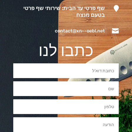

שף פרטי עד הבית: שירותי שף פרטי
בטעם מנצח

contact@xn--oebl.net
כתבו לנו