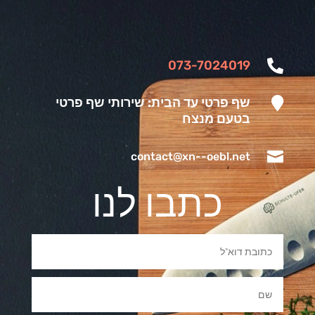
073-7024019


שף פרטי עד הבית: שירותי שף פרטי
בטעם מנצח

contact@xn--oebl.net
כתבו לנו