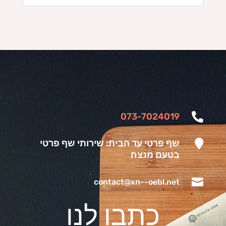
073-7024019


שף פרטי עד הבית: שירותי שף פרטי
בטעם מנצח

contact@xn--oebl.net
כתבו לנו