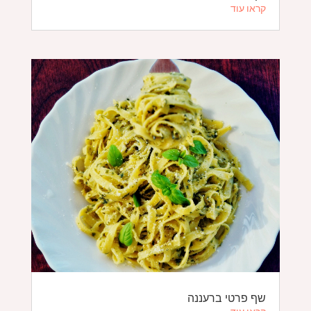
קראו עוד
שף פרטי ברעננה