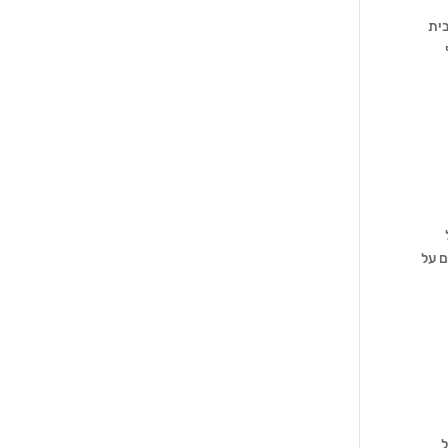
בית
שבים על
ל